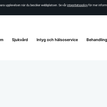
bara upplevelsen när du besöker webbplatsen. Se vår
integritetspolicy
för mer inform
em
Sjukvård
Intyg och hälsoservice
Behandling