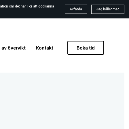
ation om det här. För att godkänna
Avfärda
Jag håller med
 av övervikt
Kontakt
Boka tid