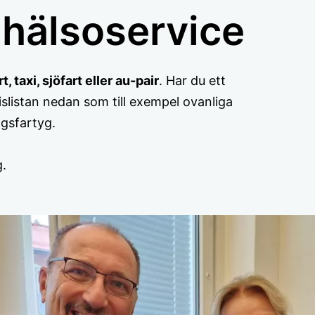
 hälsoservice
t, taxi, sjöfart eller au-pair
. Har du ett
islistan nedan som till exempel ovanliga
ngsfartyg.
g.