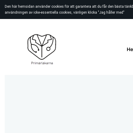
Den här hemsidan använder cookies för att garantera att du får den bästa tänk
användningen av icke-essentiella cookies, vänligen klicka "Jag håller med"
H